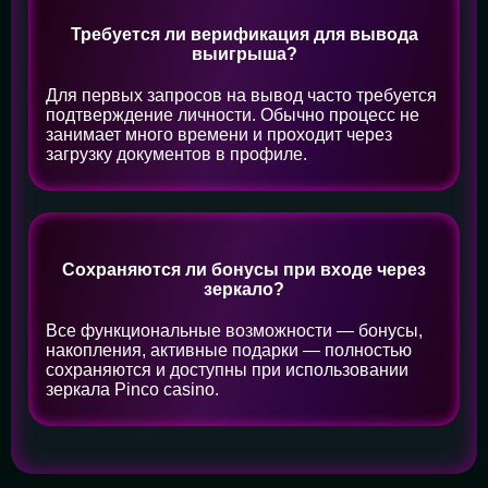
Требуется ли верификация для вывода
выигрыша?
Для первых запросов на вывод часто требуется
подтверждение личности. Обычно процесс не
занимает много времени и проходит через
загрузку документов в профиле.
Сохраняются ли бонусы при входе через
зеркало?
Все функциональные возможности — бонусы,
накопления, активные подарки — полностью
сохраняются и доступны при использовании
зеркала Pinco casino.