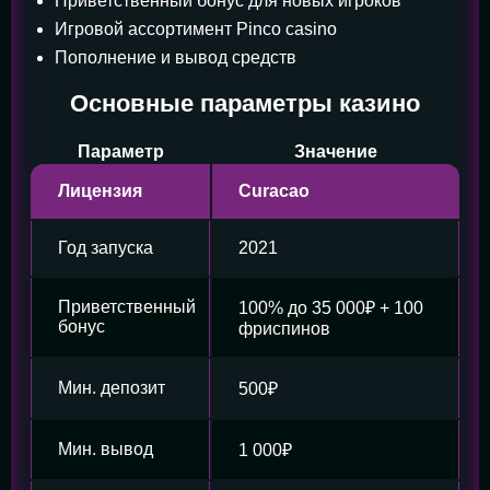
Приветственный бонус для новых игроков
Игровой ассортимент Pinco casino
Пополнение и вывод средств
Основные параметры казино
Параметр
Значение
Лицензия
Curacao
Год запуска
2021
Приветственный
100% до 35 000₽ + 100
бонус
фриспинов
Мин. депозит
500₽
Мин. вывод
1 000₽