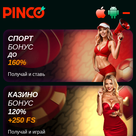
СПОРТ
БОНУС
ДО
160%
Получай и ставь
КАЗИНО
БОНУС
120%
+250 FS
Получай и играй