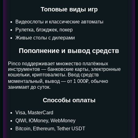
Топовые виды игр
Видеослоты и классические автоматы
Рулетка, блэкджек, покер
Живые столы с дилерами
Пополнение и вывод средств
Pinco поддерживает множество платёжных
инструментов — банковские карты, электронные
кошельки, криптовалюты. Ввод средств
моментальный, вывод — от 1 000₽, обычно
занимает до суток.
Способы оплаты
Visa, MasterCard
QIWI, ЮMoney, WebMoney
Bitcoin, Ethereum, Tether USDT