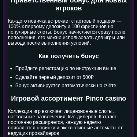
Приветственный бонус для новых
игроков
Каждого новичка встречает стартовый подарок —
100% к первому депозиту и 100 фриспинов на
популярные слоты. Бонус начисляется сразу после
пополнения, его можно использовать для игры или
вывода после выполнения условий.
Как получить бонус
Пройдите регистрацию по инструкции выше
Сделайте первый депозит от 500₽
Бонус активируется автоматически на счёте
Игровой ассортимент Pinco casino
Коллекция игр включает лицензионные слоты,
настольные развлечения, live-дилеров. Каталог
постоянно расширяется, каждую неделю
появляются новинки и эксклюзивные автоматы от
ведущих провайдеров.