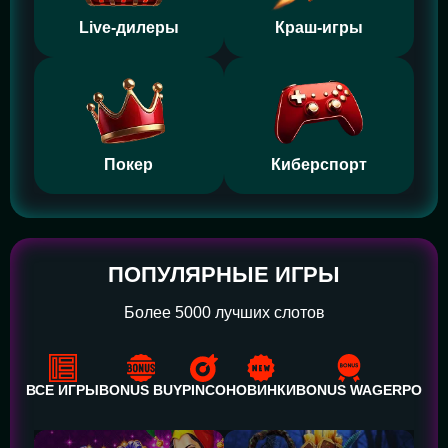
Live-дилеры
Краш-игры
Покер
Киберспорт
ПОПУЛЯРНЫЕ ИГРЫ
Более 5000 лучших слотов
ВСЕ ИГРЫ
BONUS BUY
PINCO
НОВИНКИ
BONUS WAGER
POWE