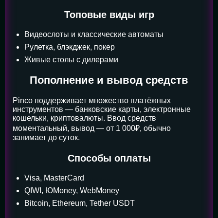
Топовые виды игр
Видеослоты и классические автоматы
Рулетка, блэкджек, покер
Живые столы с дилерами
Пополнение и вывод средств
Pinco поддерживает множество платёжных
инструментов — банковские карты, электронные
кошельки, криптовалюты. Ввод средств
моментальный, вывод — от 1 000₽, обычно
занимает до суток.
Способы оплаты
Visa, MasterCard
QIWI, ЮMoney, WebMoney
Bitcoin, Ethereum, Tether USDT