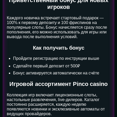
Приветственный бонус для новых
игроков
Каждого новичка встречает стартовый подарок —
100% к первому депозиту и 100 фриспинов на
популярные слоты. Бонус начисляется сразу после
пополнения, его можно использовать для игры или
вывода после выполнения условий.
Как получить бонус
Пройдите регистрацию по инструкции выше
Сделайте первый депозит от 500₽
Бонус активируется автоматически на счёте
Игровой ассортимент Pinco casino
Коллекция игр включает лицензионные слоты,
настольные развлечения, live-дилеров. Каталог
постоянно расширяется, каждую неделю
появляются новинки и эксклюзивные автоматы от
ведущих провайдеров.