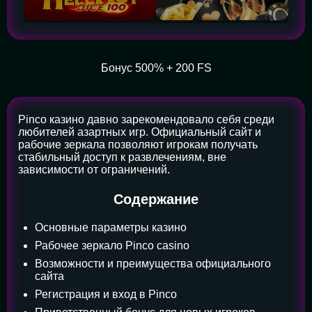
Бонус 500% + 200 FS
Pinco казино давно зарекомендовало себя среди
любителей азартных игр. Официальный сайт и
рабочие зеркала позволяют игрокам получать
стабильный доступ к развлечениям, вне
зависимости от ограничений.
Содержание
Основные параметры казино
Рабочее зеркало Pinco casino
Возможности и преимущества официального
сайта
Регистрация и вход в Pinco