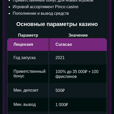
Приветственный бонус для новых игроков
Игровой ассортимент Pinco casino
Пополнение и вывод средств
Основные параметры казино
Параметр
Значение
Лицензия
Curacao
Год запуска
2021
Приветственный
100% до 35 000₽ + 100
бонус
фриспинов
Мин. депозит
500₽
Мин. вывод
1 000₽