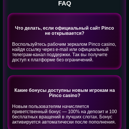
FAQ
Что делать, если официальный сайт Pinco
не открывается?
Воспользуйтесь рабочим зеркалом Pinco casino,
найдя ссылку через e-mail или официальный
телеграм-канал поддержки. Так вы получите
доступ к платформе без ограничений.
Какие бонусы доступны новым игрокам на
Pinco casino?
Новым пользователям начисляется
приветственный бонус — 100% на депозит и 100
бесплатных вращений в лучших слотах. Бонус
активируется автоматически после пополнения.